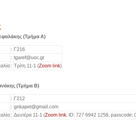
ς
εφαλάκης
(Τμήμα Α)
:
Γ216
:
tgaref@uoc.gr
αλία
:
Τρίτη 11-1 (
Zoom link
)
νάκης (Τμήμα Β)
:
Γ212
:
gnkapet@gmail.com
αλία
:
Δευτέρα 11-1 (
Zoom link
, ID: 727 6942 1258, passcode: 