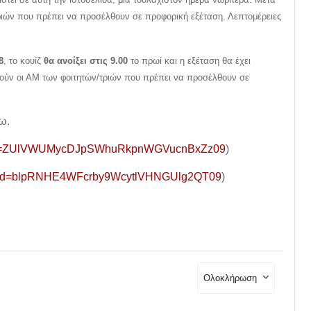
τριών που πρέπει να προσέλθουν σε προφορική εξέταση. Λεπτομέρειες
8
, το κουίζ
θα ανοίξει στις 9.00
το πρωί και η εξέταση θα έχει
ωθούν οι ΑΜ των φοιτητών/τριών που πρέπει να προσέλθουν σε
ω.
?pwd=ZUlVWUMycDJpSWhuRkpnWGVucnBxZz09
)
8?pwd=blpRNHE4WFcrby9WcytlVHNGUlg2QT09
)
Ολοκλήρωση