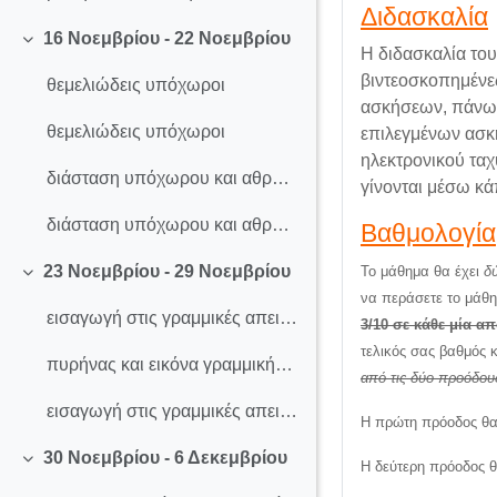
Διδασκαλία
16 Νοεμβρίου - 22 Νοεμβρίου
Σύμπτυξη
Η διδασκαλία του
βιντεοσκοπημένες
θεμελιώδεις υπόχωροι
ασκήσεων, πάνω σ
θεμελιώδεις υπόχωροι
επιλεγμένων ασκ
ηλεκτρονικού ταχ
διάσταση υπόχωρου και αθροίσματος
γίνονται μέσω κ
διάσταση υπόχωρου και αθροίσματος
Βαθμολογία
23 Νοεμβρίου - 29 Νοεμβρίου
Το μάθημα θα έχει
δ
Σύμπτυξη
να περάσετε το μάθη
εισαγωγή στις γραμμικές απεικονίσεις
3/10 σε κάθε μία α
τελικός σας βαθμός 
πυρήνας και εικόνα γραμμικής απεικόνισης
από τις δύο προόδου
εισαγωγή στις γραμμικές απεικονίσεις, πυρήνας και εικόνα γραμμικής απεικόνισης
Η πρώτη πρόοδος θα 
30 Νοεμβρίου - 6 Δεκεμβρίου
Η δεύτερη πρόοδος θ
Σύμπτυξη