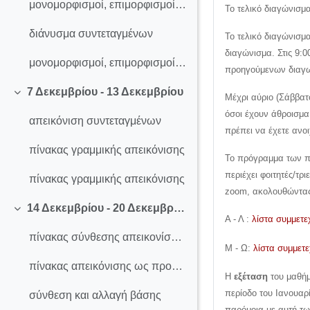
μονομορφισμοί, επιμορφισμοί και ισομορφισμοί
Το τελικό διαγώνισμ
διάνυσμα συντεταγμένων
Το τελικό διαγώνισμ
διαγώνισμα. Στις 9:0
μονομορφισμοί, επιμορφισμοί και ισομορφισμοί - διάνυσμα συντεταγμένων
προηγούμενων διαγ
7 Δεκεμβρίου - 13 Δεκεμβρίου
Μέχρι αύριο (Σάββατ
Σύμπτυξη
όσοι έχουν άθροισμ
απεικόνιση συντεταγμένων
πρέπει να έχετε ανοι
πίνακας γραμμικής απεικόνισης
Το πρόγραμμα των πρ
περιέχει φοιτητές/τ
πίνακας γραμμικής απεικόνισης
zoom, ακολουθώντας 
14 Δεκεμβρίου - 20 Δεκεμβρίου
Σύμπτυξη
Α - Λ :
λίστα συμμετ
πίνακας σύνθεσης απεικονίσεων και πίνακας αλλαγής βάσης
Μ - Ω:
λίστα συμμετ
πίνακας απεικόνισης ως προς άλλη βάση
Η
εξέταση
του μαθήμ
περίοδο του Ιανουαρ
σύνθεση και αλλαγή βάσης
παρόμοια με αυτή τω