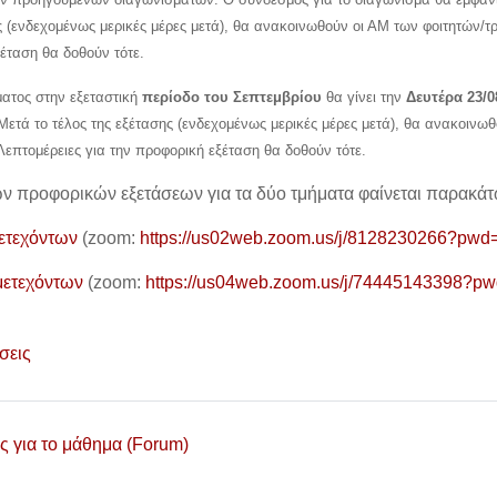
ης (ενδεχομένως μερικές μέρες μετά), θα ανακοινωθούν οι ΑΜ των φοιτητών/
ξέταση θα δοθούν τότε.
ατος στην εξεταστική
περίοδο του Σεπτεμβρίου
θα γίνει την
Δευτέρα 23/0
 Μετά το τέλος της εξέτασης (ενδεχομένως μερικές μέρες μετά), θα ανακοιν
Λεπτομέρειες για την προφορική εξέταση θα δοθούν τότε.
ν προφορικών εξετάσεων για τα δύο τμήματα φαίνεται παρακάτ
ετεχόντων
(zoom:
https://us02web.zoom.us/j/8128230266
μετεχόντων
(zoom:
https://us04web.zoom.us/j/7444514339
Φόρουμ
σεις
Φόρουμ
ς για το μάθημα (Forum)