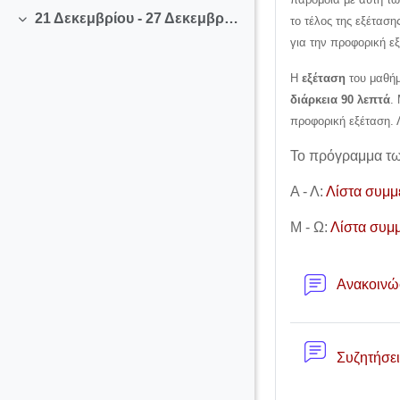
21 Δεκεμβρίου - 27 Δεκεμβρίου
το τέλος της εξέτασ
Σύμπτυξη
για την προφορική ε
Η
εξέταση
του μαθήμ
διάρκεια 90 λεπτά
.
προφορική εξέταση. 
Το πρόγραμμα τω
Α - Λ:
Λίστα συμμ
Μ - Ω:
Λίστα συμ
Ανακοινώ
Συζητήσει