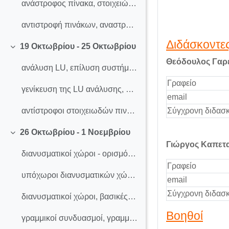
ανάστροφος πίνακα, στοιχειώδεις πίνακες
αντιστροφή πινάκων, αναστροφή πινάκων, μέθοδος Gauss-Jordan
Διδάσκοντε
19 Οκτωβρίου - 25 Οκτωβρίου
Σύμπτυξη
Θεόδουλος Γαρ
ανάλυση LU, επίλυση συστήματος με την ανάλυση LU
Γραφείο
γενίκευση της LU ανάλυσης, ομογενή και μη ομογενή συστήματα, τάξη πίνακα
email
Σύγχρονη διδασκ
αντίστροφοι στοιχειωδών πινάκων, άνω και κάτω τριγωνικοί πίνακες, ανάλυση LU, ομογενή και μη ομογενή συστήματα, τάξη πίνακα.
26 Οκτωβρίου - 1 Νοεμβρίου
Σύμπτυξη
Γιώργος Καπετα
διανυσματικοί χώροι - ορισμός και βασικές ιδιότητες
Γραφείο
υπόχωροι διανυσματικών χώρων
email
Σύγχρονη διδασκ
διανυσματικοί χώροι, βασικές ιδιότητες, υπόχωροι
Βοηθοί
γραμμικοί συνδυασμοί, γραμμική θήκη