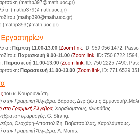
αρτσάκη (mathp397@math.uoc.gr)
λάκη (mathp379@math.uoc.gr)
οδίτου (mathp390@math.uoc.gr)
η (mathp393@math.uoc.gr)
 Εργαστηρίων
λάκη:
Πέμπτη 11.00-13.00
(
Zoom link
, ID: 959 056 1472, Pass
οδίτου:
Παρασκευή 9.00-11.00
(
Zoom link
, ID: 750 8722 159
η:
Παρασκευή 11.00-13.00
(
Zoom link
, ID: 750 2225 7490, Pa
αρτσάκη:
Παρασκευή 11.00-13.00
(
Zoom link
, ID: 771 6529 3
τα
ις
του κ. Κουρουνιώτη.
ή στην Γραμμική Άλγεβρα
, Βάρσος, Δεριζιώτης Εμμανουήλ,Μαλι
ή στη Γραμμική Άλγεβρα
, Χαραλάμπους, Φωτιάδης.
γεβρα και εφαρμογές
, G. Strang.
γεβρα
, Θεοχάρη-Αποστολίδη, Βαβατσούλας, Χαραλάμπους.
ή στην Γραμμική Άλγεβρα
, A. Morris.