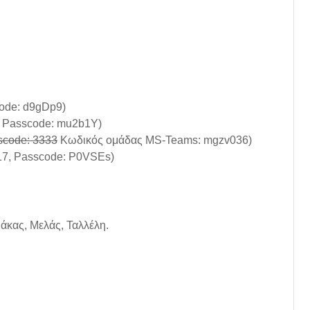
code: d9gDp9)
4, Passcode: mu2b1Y)
sscode: 3333
Κωδικός ομάδας MS-Teams: mgzv036)
517, Passcode: P0VSEs)
άκας, Μελάς, Ταλλέλη.