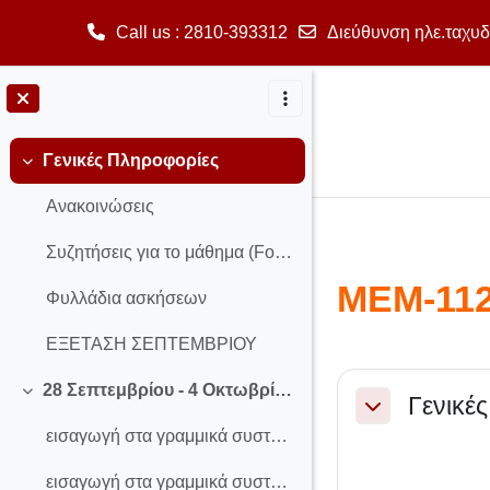
Call us
: 2810-393312
Διεύθυνση ηλε.ταχυδ
Μετάβαση στο κεντρικό περιεχόμενο
Γενικές Πληροφορίες
Σύμπτυξη
Ανακοινώσεις
Συζητήσεις για το μάθημα (Forum)
ΜΕΜ-112
Φυλλάδια ασκήσεων
ΕΞΕΤΑΣΗ ΣΕΠΤΕΜΒΡΙΟΥ
Section o
28 Σεπτεμβρίου - 4 Οκτωβρίου
Γενικέ
Σύμπτυξη
Σύμπτυξη
εισαγωγή στα γραμμικά συστήματα
εισαγωγή στα γραμμικά συστήματα