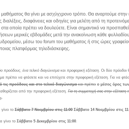
 μαθήματος θα γίνει με ασχύγχρονο τρόπο. Θα αναρτούμε στην 
 διαλέξεις, διαφάνειες και οδηγίες για μελέτη από τη προτεινό
τα οποία πρέπει να δουλεύετε. Είναι σημαντικό να προσπαθείτ
ήσεων μερικές εβδομάδες μετά την ανακοίνωση κάθε φυλλαδίου
υδρομείου, μέσω του forum του μαθήματος ή στις ώρες γραφεί
άποιας πλατφόρμας τηλεδιάσκεψης.
ύο προόδους
,
ένα τελικό διαγώνισμα
και
προφορική εξέταση
. Οι δύο πρόοδοι 
μα πρέπει να φτάσετε και να επιτύχετε στην προφορική εξέταση. Για να φτ
πό τις προόδους και στο τελικό διαγώνισμα
και πρέπει
ο μέσος όρος των
καθορίζεται από την προφορική εξέταση.
Για τη συμμετοχή σας στην εξέταση 
ς.
γίνει το
Σάββατο 7 Νοεμβρίου στις 11:00
Σάββατο 14 Νοεμβρίου στις 11
α γίνει το
Σάββατο 5 Δεκεμβρίου στις 11:00
.