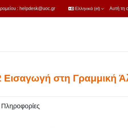
ρομείου :
helpdesk@uoc.gr
Ελληνικά ‎(el)‎
Αυτή τη 
 Εισαγωγή στη Γραμμική Άλ
utline
ς Πληροφορίες