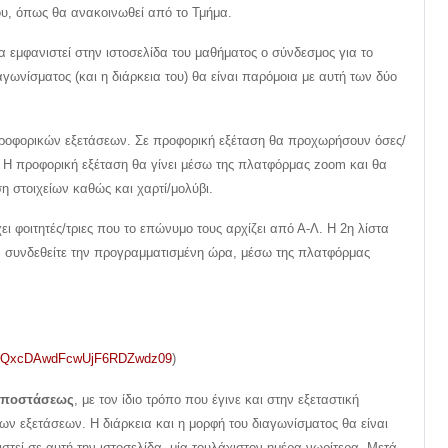
ου, όπως θα ανακοινωθεί από το Τμήμα.
α εμφανιστεί στην ιστοσελίδα του μαθήματος ο σύνδεσμος για το
αγωνίσματος (και η διάρκεια του) θα είναι παρόμοια με αυτή των δύο
 προφορικών εξετάσεων. Σε προφορική εξέταση θα προχωρήσουν όσες/
. Η προφορική εξέταση θα γίνει μέσω της πλατφόρμας zoom και θα
η στοιχείων καθώς και χαρτί/μολύβι.
 φοιτητές/τριες που το επώνυμο τους αρχίζει από Α-Λ. Η 2η λίστα
ση, συνδεθείτε την προγραμματισμένη ώρα, μέσω της πλατφόρμας
ma3QxcDAwdFcwUjF6RDZwdz09
)
 αποστάσεως
, με τον ίδιο τρόπο που έγινε και στην εξεταστική
ων εξετάσεων. Η διάρκεια και η μορφή του διαγωνίσματος θα είναι
εί σε αυτή την ιστοσελίδα, μία τουλάχιστον ημέρα νωρίτερα. Μετά