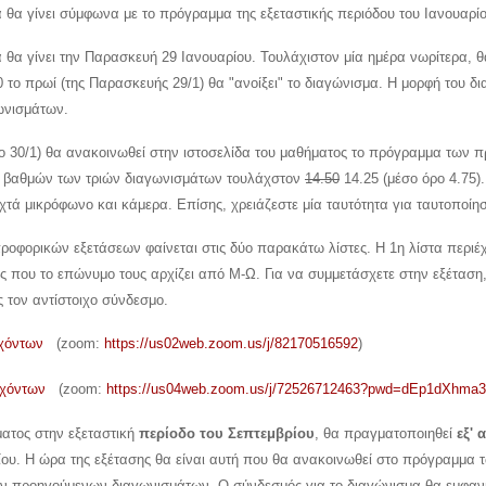
α θα γίνει σύμφωνα με το πρόγραμμα της εξεταστικής περιόδου του Ιανουαρί
α θα γίνει την Παρασκευή 29 Ιανουαρίου. Τουλάχιστον μία ημέρα νωρίτερα, θ
0 το πρωί (της Παρασκευής 29/1) θα "ανοίξει" το διαγώνισμα. Η μορφή του δι
ωνισμάτων.
ο 30/1) θα ανακοινωθεί στην ιστοσελίδα του μαθήματος το πρόγραμμα των
α βαθμών των τριών διαγωνισμάτων τουλάχστον
14.50
14.25 (μέσο όρο 4.75)
χτά μικρόφωνο και κάμερα. Επίσης, χρειάζεστε μία ταυτότητα για ταυτοποίησ
οφορικών εξετάσεων φαίνεται στις δύο παρακάτω λίστες. Η 1η λίστα περιέχει
ριες που το επώνυμο τους αρχίζει από Μ-Ω. Για να συμμετάσχετε στην εξέτα
τον αντίστοιχο σύνδεσμο.
εχόντων
(zoom:
https://us02web.zoom.us/j/82170516592
)
εχόντων
(zoom:
https://us04web.zoom.us/j/72526712463?pwd=dEp1dXh
ατος στην εξεταστική
περίοδο του Σεπτεμβρίου
, θα πραγματοποιηθεί
εξ'
ίου. Η ώρα της εξέτασης θα είναι αυτή που θα ανακοινωθεί στο πρόγραμμα τ
ν προηγούμενων διαγωνισμάτων. Ο σύνδεσμός για το διαγώνισμα θα εμφανιστ