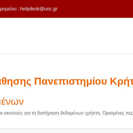
ρομείου :
helpdesk@uoc.gr
άθησης Πανεπιστημίου Κρή
μένων
αι σκοπούς για τη διατήρηση δεδομένων χρήστη. Ορισμένες περι