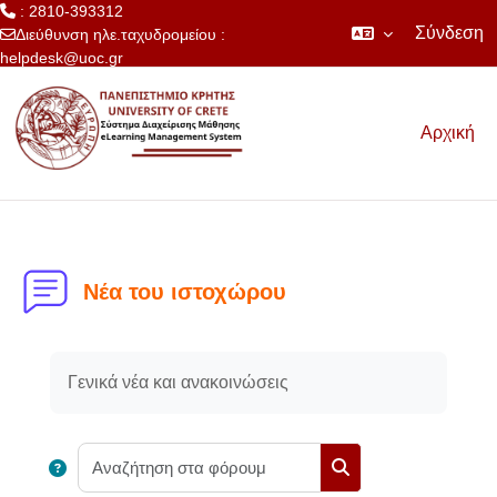
: 2810-393312
Σύνδεση
Διεύθυνση ηλε.ταχυδρομείου :
helpdesk@uoc.gr
Μετάβαση στο κεντρικό περιεχόμενο
Αρχική
Νέα του ιστοχώρου
Απαιτήσεις ολοκλήρωσης
Γενικά νέα και ανακοινώσεις
Αναζήτηση στα φόρου