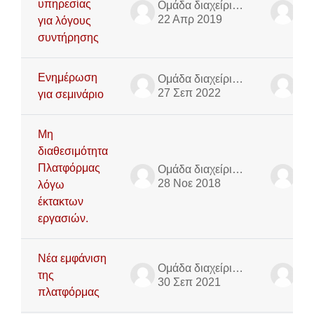
υπηρεσίας
Ομάδα διαχείρισης πλατφόρμας τηλε-εκπαίδευσης
22 Απρ 2019
22
για λόγους
συντήρησης
Ενημέρωση
Ομάδα διαχείρισης πλατφόρμας τηλε-εκπαίδευσης
27 Σεπ 2022
27
για σεμινάριο
Μη
διαθεσιμότητα
Πλατφόρμας
Ομάδα διαχείρισης πλατφόρμας τηλε-εκπαίδευσης
28 Νοε 2018
28
λόγω
έκτακτων
εργασιών.
Νέα εμφάνιση
Ομάδα διαχείρισης πλατφόρμας τηλε-εκπαίδευσης
της
30 Σεπ 2021
30
πλατφόρμας