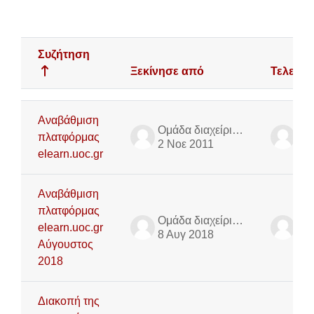
Αναζήτηση στα φόρο
Συζήτηση
Ξεκίνησε από
Τελευτα
Κατάσταση
Λίστα συζητήσεων. Εμφάνιση 9 από {$a-> total}
Αναβάθμιση
Ομάδα διαχείρισης πλατφόρμας τηλε-εκπαίδευσης
πλατφόρμας
2 Νοε 2011
2 
elearn.uoc.gr
Αναβάθμιση
πλατφόρμας
Ομάδα διαχείρισης πλατφόρμας τηλε-εκπαίδευσης
elearn.uoc.gr
8 Αυγ 2018
8 
Αύγουστος
2018
Διακοπή της