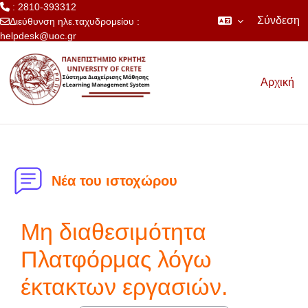
: 2810-393312
Σύνδεση
Διεύθυνση ηλε.ταχυδρομείου :
helpdesk@uoc.gr
Μετάβαση στο κεντρικό περιεχόμενο
Αρχική
Νέα του ιστοχώρου
Μη διαθεσιμότητα
Πλατφόρμας λόγω
έκτακτων εργασιών.