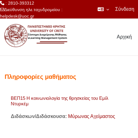
: 2810-393312
Σύνδεση
Διεύθυνση ηλε.ταχυδρομείου :
helpdesk@uoc.gr
Μετάβαση στο κεντρικό περιεχόμενο
Αρχική
Πληροφορίες μαθήματος
ΒΕΠ15 Η κοινωνιολογία της θρησκείας του Εμίλ
Ντυρκέμ
Διδάσκων/Διδάσκουσα:
Μύρωνας Αχείμαστος