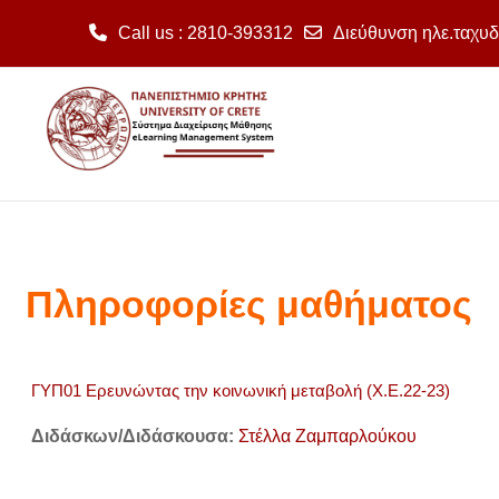
Call us
: 2810-393312
Διεύθυνση ηλε.ταχυδ
Μετάβαση στο κεντρικό περιεχόμενο
Πληροφορίες μαθήματος
ΓΥΠ01 Ερευνώντας την κοινωνική μεταβολή (Χ.Ε.22-23)
Διδάσκων/Διδάσκουσα:
Στέλλα Ζαμπαρλούκου