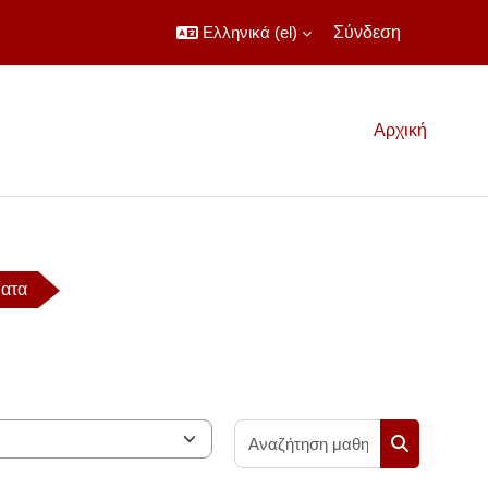
Ελληνικά ‎(el)‎
Σύνδεση
Αρχική
ματα
Αναζήτηση μ
Αναζήτηση 