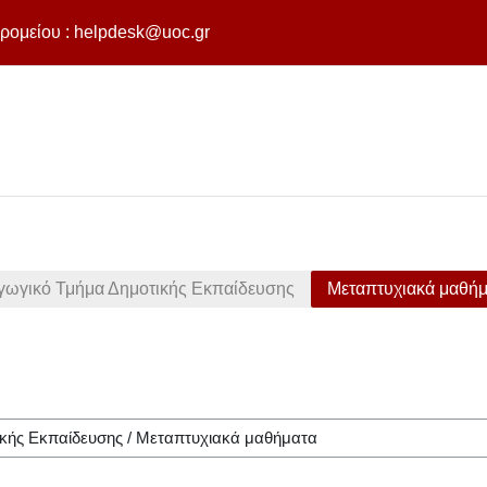
ρομείου :
helpdesk@uoc.gr
γωγικό Τμήμα Δημοτικής Εκπαίδευσης
Μεταπτυχιακά μαθή